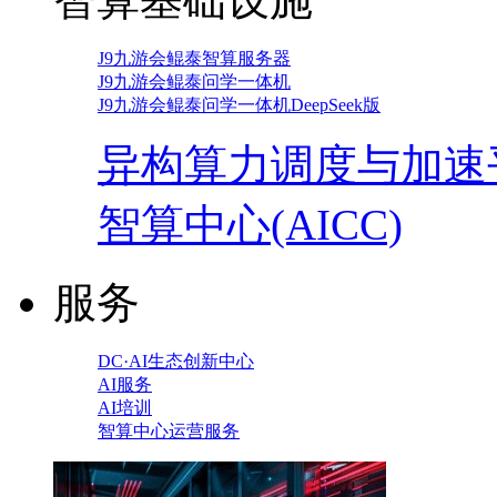
J9九游会鲲泰智算服务器
J9九游会鲲泰问学一体机
J9九游会鲲泰问学一体机DeepSeek版
异构算力调度与加速
智算中心(AICC)
服务
DC·AI生态创新中心
AI服务
AI培训
智算中心运营服务