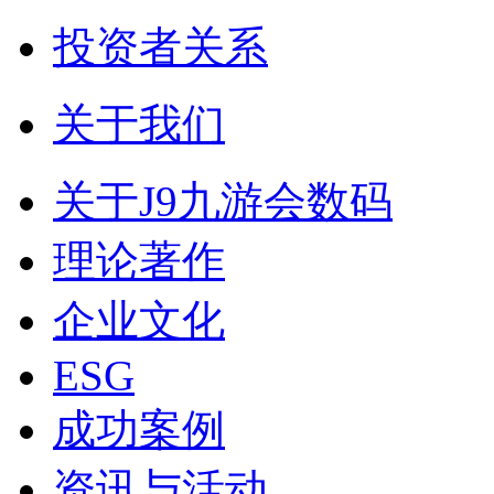
投资者关系
关于我们
关于J9九游会数码
理论著作
企业文化
ESG
成功案例
资讯与活动