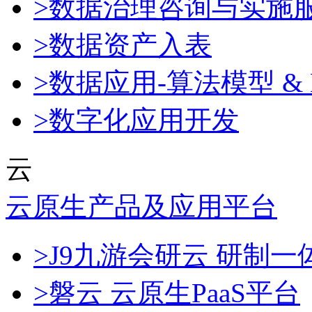
>数据治理咨询与实施
>数据资产入表
>数据应用-算法模型 & 
>数字化应用开发
云
云原生产品及应用平台
>J9九游会研云 研制
>磐云 云原生PaaS平台