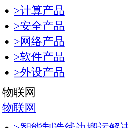
>计算产品
>安全产品
>网络产品
>软件产品
>外设产品
物联网
物联网
>智能制造线边搬运解