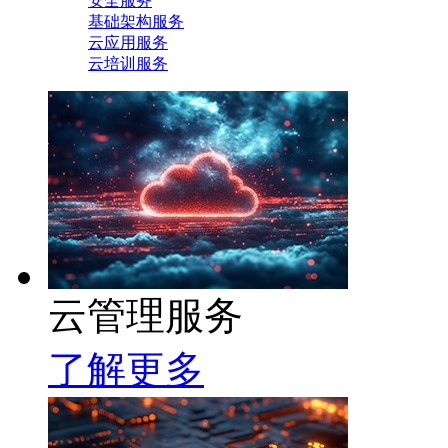
安全服务
基础架构服务
云应用服务
云培训服务
云管理服务
了解更多