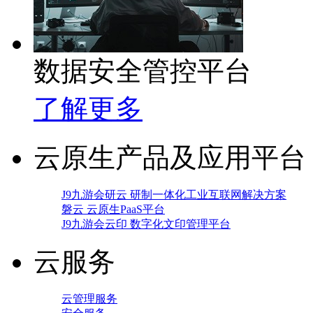
数据安全管控平台
了解更多
云原生产品及应用平台
J9九游会研云 研制一体化工业互联网解决方案
磐云 云原生PaaS平台
J9九游会云印 数字化文印管理平台
云服务
云管理服务