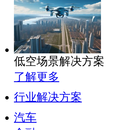
低空场景解决方案
了解更多
行业解决方案
汽车