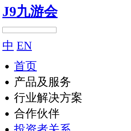
J9九游会
中
EN
首页
产品及服务
行业解决方案
合作伙伴
投资者关系