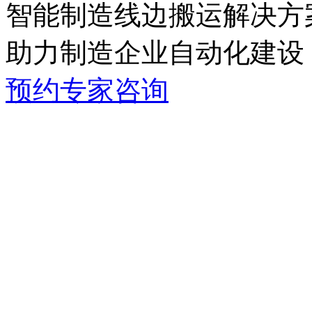
智能制造线边搬运解决方
助力制造企业自动化建设，
预约专家咨询